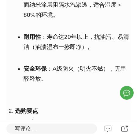
面纳米涂层阻隔水汽渗透，适合湿度＞
80%的环境
。
耐用性
：寿命达20年以上，抗油污、易清
洁（油渍湿布一擦即净）
。
安全环保
：A级防火（明火不燃），无甲
醛释放
。
选购要点
厚度
：面板铝层≥0.6mm（劣质薄板易变
写评论...
形）
。