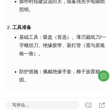
操作时段建议选白天，或备强光手电辅助
照明
。
工具准备
基础工具：吸盘（首选）、薄刃裁纸刀/一
字螺丝刀、绝缘胶带、新灯管（需与原规
格一致）
。
防护措施：佩戴绝缘手套，梯子放置稳
固
。
二、拆卸铝扣板与灯具（分形状操
写评论...
作）